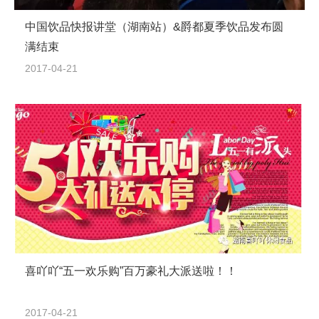
中国饮品快报讲堂（湖南站）&爵都夏季饮品发布圆
满结束
2017-04-21
喜吖吖“五一欢乐购”百万豪礼大派送啦！！
2017-04-21