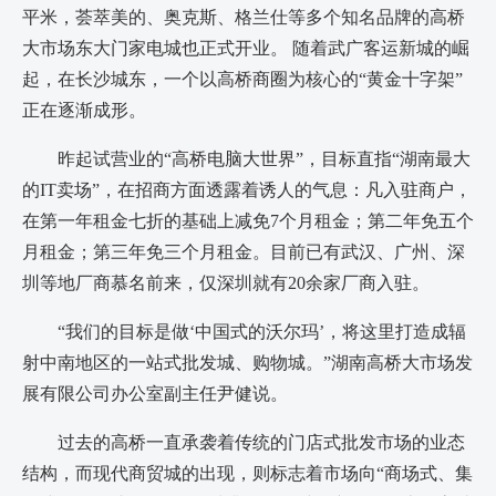
平米，荟萃美的、奥克斯、格兰仕等多个知名品牌的高桥
大市场东大门家电城也正式开业。 随着武广客运新城的崛
起，在长沙城东，一个以高桥商圈为核心的“黄金十字架”
正在逐渐成形。
昨起试营业的“高桥电脑大世界”，目标直指“湖南最大
的IT卖场”，在招商方面透露着诱人的气息：凡入驻商户，
在第一年租金七折的基础上减免7个月租金；第二年免五个
月租金；第三年免三个月租金。目前已有武汉、广州、深
圳等地厂商慕名前来，仅深圳就有20余家厂商入驻。
“我们的目标是做‘中国式的沃尔玛’，将这里打造成辐
射中南地区的一站式批发城、购物城。”湖南高桥大市场发
展有限公司办公室副主任尹健说。
过去的高桥一直承袭着传统的门店式批发市场的业态
结构，而现代商贸城的出现，则标志着市场向“商场式、集